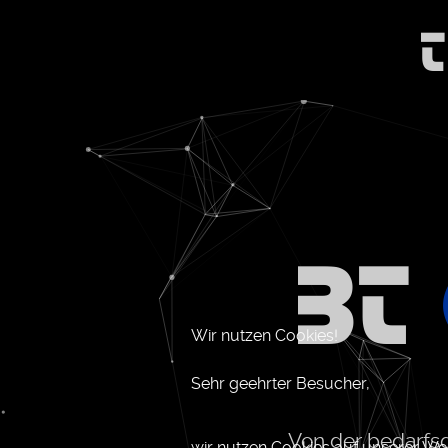
Wir nutzen Cookies!
Sehr geehrter Besucher,
Von der bedarfsg
wir nutzen Cookies auf unserer Webs