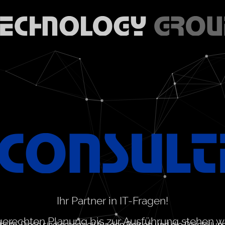
Ihr Partner in IT-Fragen!
erechten Planung bis zur Ausführung stehen wir
ite. Diese sind essenziell für den Betrieb und die Darstellung